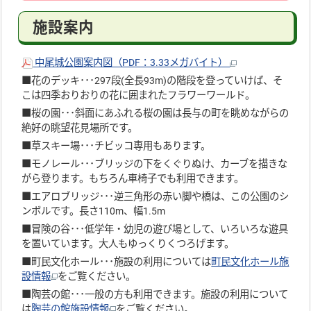
施設案内
中尾城公園案内図（PDF：3.33メガバイト）
■花のデッキ･･･297段(全長93m)の階段を登っていけば、そ
こは四季おりおりの花に囲まれたフラワーワールド。
■桜の園･･･斜面にあふれる桜の園は長与の町を眺めながらの
絶好の眺望花見場所です。
■草スキー場･･･チビッコ専用もあります。
■モノレール･･･ブリッジの下をくぐりぬけ、カーブを描きな
がら登ります。もちろん車椅子でも利用できます。
■エアロブリッジ･･･逆三角形の赤い脚や橋は、この公園のシ
ンボルです。長さ110m、幅1.5m
■冒険の谷･･･低学年・幼児の遊び場として、いろいろな遊具
を置いています。大人もゆっくりくつろげます。
■町民文化ホール･･･施設の利用については
町民文化ホール施
設情報
をご覧ください。
■陶芸の館･･･一般の方も利用できます。施設の利用について
は
陶芸の館施設情報
をご覧ください。