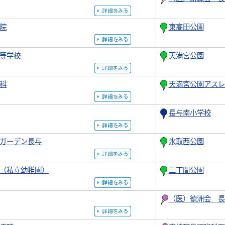
院
東高田公園
等学校
天満宮公園
科
天満宮公園アスレ
長与南小学校
ガーデン長与
氷取西公園
（私立幼稚園）
二丁間公園
（医）徳洲会 長