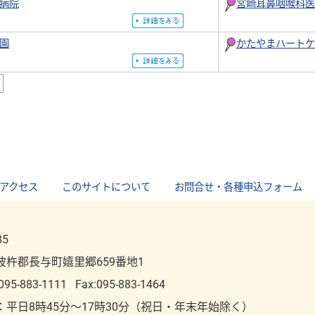
病院
宮崎耳鼻咽喉科医
園
かたやまハートケ
5
アクセス
｜
このサイトについて
｜
お問合せ・各種申込フォーム
85
彼杵郡長与町嬉里郷659番地1
095-883-1111
Fax:095-883-1464
：平⽇8時45分～17時30分（祝⽇・年末年始除く）