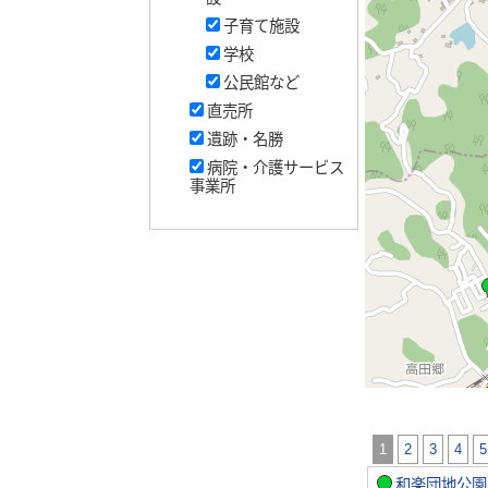
子育て施設
学校
公民館など
直売所
遺跡・名勝
病院・介護サービス
事業所
1
2
3
4
和楽団地公園