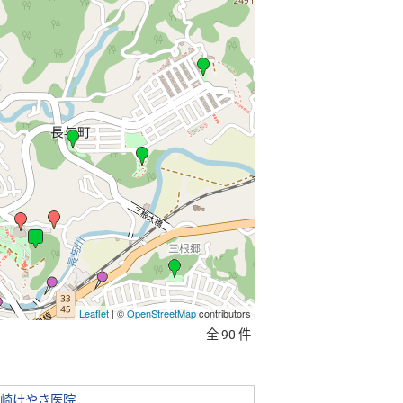
Leaflet
| ©
OpenStreetMap
contributors
全 90 件
崎けやき医院