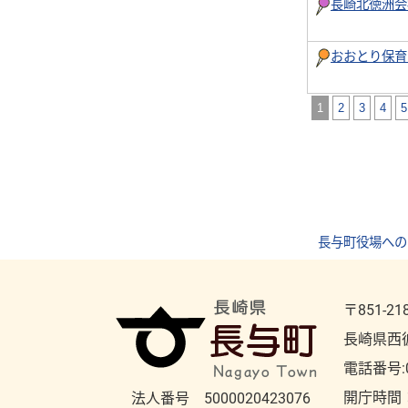
長崎北徳洲会
おおとり保育
1
2
3
4
長与町役場への
〒851-21
長崎県西
電話番号:
開庁時間
法人番号 5000020423076