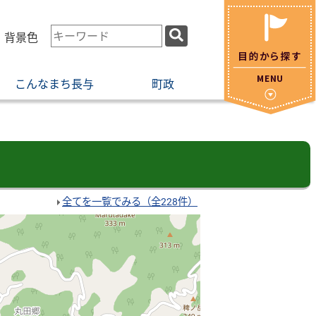
検
・背景色
索
キ
こんなまち長与
町政
ー
ワ
ー
ド
全てを一覧でみる（全228件）