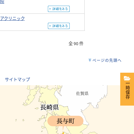
院
アクリニック
全 90 件
ページの先頭へ
｜
サイトマップ
一時保存