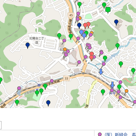
5
（医）新緑会 長