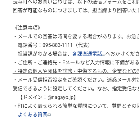
長与町へのお問い合わせは、以下の送信フォームをご利
回答が可能なものにつきましては、担当課より回答いた
《注意事項》
・メールでの回答は時間を要する場合があります。お急
電話番号：095-883-1111（代表）
担当課がわかる場合は、
各課直通電話
へおかけくだ
・ご住所・ご連絡先・Eメールなど入力情報に不備があ
・特定の個人や団体を誹謗・中傷するもの、企業などの
・メール受信拒否設定をご確認ください。迷惑メール対
受信できるように設定してください。なお、指定受信な
【ドメイン：@nagayo.jp】
・町によく寄せられる簡単な質問について、質問とその
よくある質問