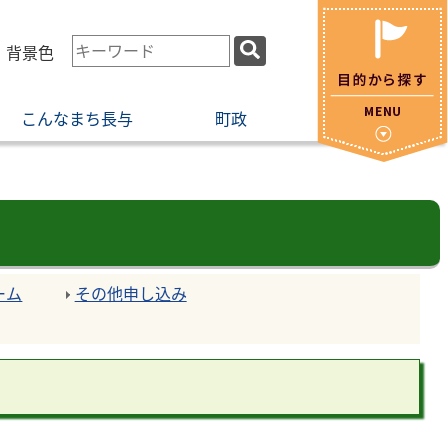
検
・背景色
索
キ
こんなまち長与
町政
ー
ワ
ー
ド
ーム
その他申し込み