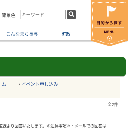
検
・背景色
索
キ
こんなまち長与
町政
ー
ワ
ー
ド
ーム
イベント申し込み
全2件
道課より回答いたします。≪注意事項≫・メールでの回答は