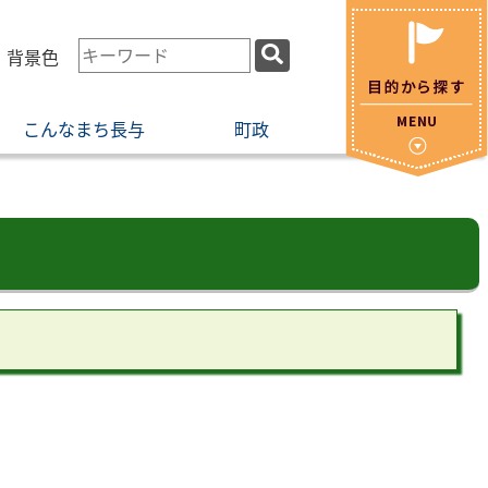
検
・背景色
索
キ
こんなまち長与
町政
ー
ワ
ー
ド