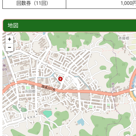
回数券（11回）
1,000
地図
+
−