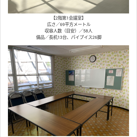
【2階第1会議室】
広さ／69平方メートル
収容人数（目安）／58人
備品／長机13台、パイプイス26脚