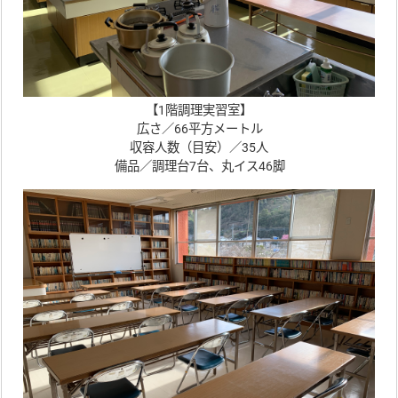
【1階調理実習室】
広さ／66平方メートル
収容人数（目安）／35人
備品／調理台7台、丸イス46脚