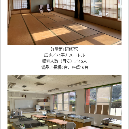
【1階第1研修室】
広さ／74平方メートル
収容人数（目安）／45人
備品／長机6台、座卓16台