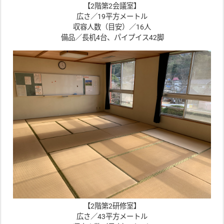
【2階第2会議室】
広さ／19平方メートル
収容人数（目安）／16人
備品／長机4台、パイプイス42脚
【2階第2研修室】
広さ／43平方メートル