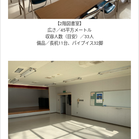
【2階図書室】
広さ／45平方メートル
収容人数（目安）／33人
備品／長机11台、パイプイス32脚