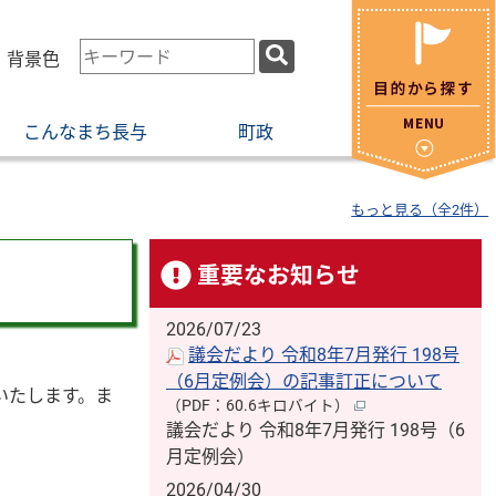
検
・背景色
索
キ
こんなまち長与
町政
ー
ワ
ー
もっと見る（全2件）
ド
重要なお知らせ
2026/07/23
議会だより 令和8年7月発行 198号
（6月定例会）の記事訂正について
いたします。ま
（PDF：60.6キロバイト）
議会だより 令和8年7月発行 198号（6
月定例会）
2026/04/30