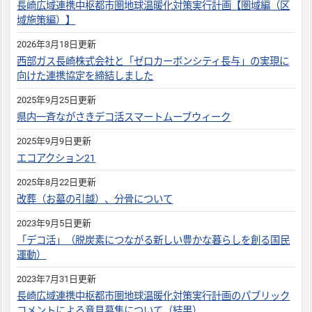
長崎広域連携中枢都市圏地球温暖化対策実行計画【圏域編（区
域施策編）】
2026年3月18日更新
西部ガス長崎株式会社と「ゼロカーボンシティ長与」の実現に
向けた連携協定を締結しました
2025年9月25日更新
県内一斉ながさきデコ活スマートムーブウィーク
2025年9月9日更新
エコアクション21
2025年8月22日更新
改葬（お墓の引越）、分骨について
2023年9月5日更新
「デコ活」（脱炭素につながる新しい豊かな暮らしを創る国民
運動）
2023年7月31日更新
長崎広域連携中枢都市圏地球温暖化対策実行計画のパブリック
コメントによる意見募集について（結果）