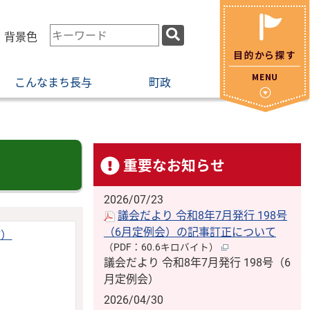
検
・背景色
索
キ
こんなまち長与
町政
ー
ワ
ー
ド
重要なお知らせ
2026/07/23
議会だより 令和8年7月発行 198号
（6月定例会）の記事訂正について
舗）
（PDF：60.6キロバイト）
議会だより 令和8年7月発行 198号（6
月定例会）
2026/04/30