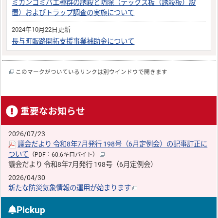
ミカンコミバエ種群の誘殺と防除（テックス板（誘殺板）設
置）およびトラップ調査の実施について
2024年10月22日更新
長与町販路開拓支援事業補助金について
このマークがついているリンクは別ウインドウで開きます
重要なお知らせ
2026/07/23
議会だより 令和8年7月発行 198号（6月定例会）の記事訂正に
ついて
（PDF：60.6キロバイト）
議会だより 令和8年7月発行 198号（6月定例会）
2026/04/30
新たな防災気象情報の運用が始まります
Pickup