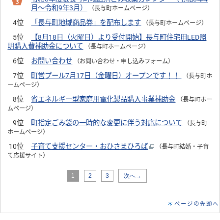
月～令和9年3月）
（長与町ホームページ）
4位
「長与町地域商品券」を配布します
（長与町ホームページ）
5位
【8月18日（火曜日）より受付開始】長与町住宅用LED照
明購入費補助金について
（長与町ホームページ）
6位
お問い合わせ
（お問い合わせ・申し込みフォーム）
7位
町営プール7月17日（金曜日）オープンです！！
（長与町ホ
ームページ）
8位
省エネルギー型家庭用電化製品購入事業補助金
（長与町ホー
ムページ）
9位
町指定ごみ袋の一時的な変更に伴う対応について
（長与町
ホームページ）
10位
子育て支援センター・おひさまひろば
（長与町結婚・子育
て応援サイト）
1
2
3
次へ→
ページの先頭へ