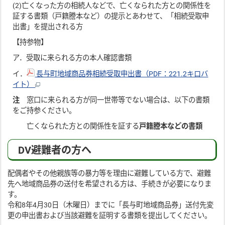
(2)亡くなった方の相続人などで、亡くなられた方との関係性を
証する書類（戸籍謄本など）の提示とあわせて、「相続受取申
出書」を提出される方
【持参物】
ア．受取に来られる方の本人確認書類
イ．
長与町地域商品券相続受取申出書（PDF：221.2キロバ
イト）
注
窓口に来られる方が同一世帯等でない場合は、以下の書類
をご持参ください。
亡くなられた方との関係性を証する
戸籍謄本などの書類
DV避難者の方へ
配偶者やその他親族等の暴力等を理由に避難している方で、避難
先へ地域商品券の送付を希望される方は、手続きが必要になりま
す。
令和8年4月30日（木曜日）までに「長与町地域商品券」送付先変
更の申出書および当該避難を証明する書類を提出してください。