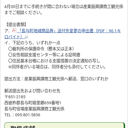
4月30日までに手続きが間に合わない場合は産業振興課商工観光係
までご相談ください。
【提出書類】
ア．
「長与町地域商品券」送付先変更の申出書（PDF：90.1キ
ロバイト）
イ．下記のうち、いずれか一点
〇裁判所の保護命令（謄本又は正本）
〇女性相談支援センター等による証明書
〇住民基本台帳における支援措置の決定通知の写し
※同伴者がいる場合は、同伴者分も添付してください。
提出方法：産業振興課商工観光係へ郵送、窓口のいずれか
郵送提出先および問い合わせ先
〒851-2185
西彼杵郡長与町嬉里郷659番地1
長与町役場産業振興課商工観光係
TEL：095-801-5836