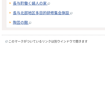
長与町働く婦人の家
長与北部地区多目的研修集会施設
陶芸の館
このマークがついているリンクは別ウインドウで開きます