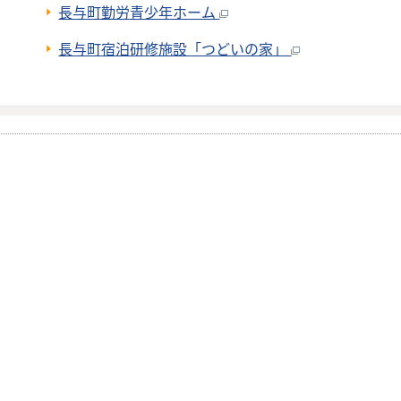
長与町勤労青少年ホーム
長与町宿泊研修施設「つどいの家」