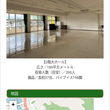
【2階大ホール】
広さ／189平方メートル
収容人数（目安）／200人
備品／長机37台、パイプイス198脚
地図
+