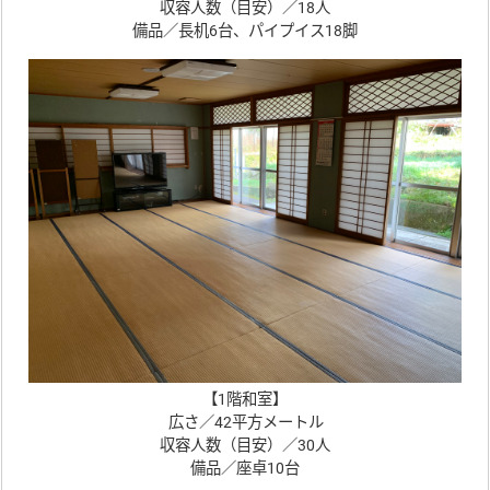
収容人数（目安）／18人
備品／長机6台、パイプイス18脚
【1階和室】
広さ／42平方メートル
収容人数（目安）／30人
備品／座卓10台