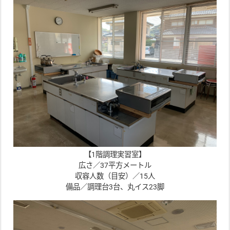
【1階調理実習室】
広さ／37平方メートル
収容人数（目安）／15人
備品／調理台3台、丸イス23脚