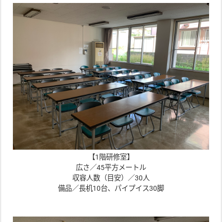
【1階研修室】
広さ／45平方メートル
収容人数（目安）／30人
備品／長机10台、パイプイス30脚