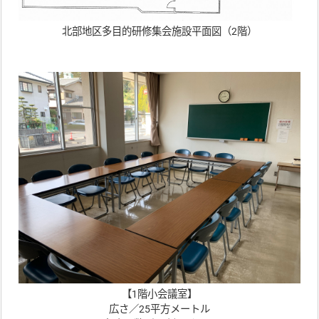
北部地区多目的研修集会施設平面図（2階）
【1階小会議室】
広さ／25平方メートル