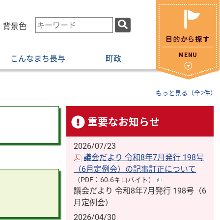
検
・背景色
索
キ
こんなまち長与
町政
ー
ワ
ー
もっと見る（全2件）
ド
重要なお知らせ
2026/07/23
議会だより 令和8年7月発行 198号
（6月定例会）の記事訂正について
（PDF：60.6キロバイト）
議会だより 令和8年7月発行 198号（6
月定例会）
2026/04/30