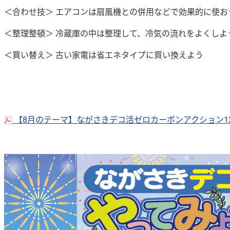
＜合わせ技＞ エアコンは扇風機との併用などで効果的に使お
＜整理整頓＞ 冷蔵庫の中は整理して、冷気の流れをよくしよ
＜買い替え＞ 古い家電は省エネタイプに買い換えよう
【8月のテーマ】ながさきデコ活ゼロカーボンアクション12（