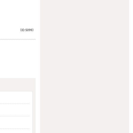
（ID:5099）