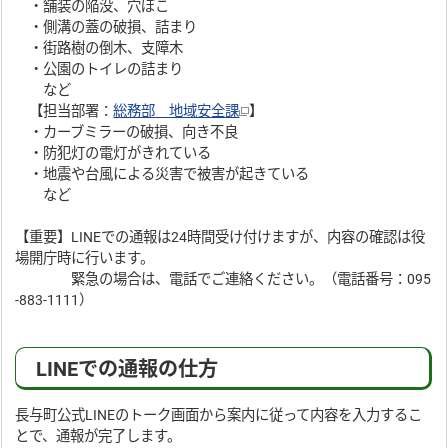
・舗装の陥没、穴ぼこ
・側溝の蓋の破損、詰まり
・街路樹の倒木、支障木
・公園のトイレの詰まり
など
【担当部署：
総務部 地域安全課
】
・カーブミラーの破損、向き不良
・防犯灯の電灯がきれている
・地震や台風による災害で被害が起きている
など
【重要】LINEでの通報は24時間受け付けますが、内容の確認は役
場開庁時に行います。
緊急の場合は、電話でご連絡ください。（電話番号：095
-883-1111）
LINEでの通報の仕方
長与町公式LINEのトーク画面から案内に従って内容を入力するこ
とで、通報が完了します。