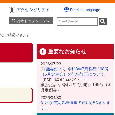
アクセシビリティ
Foreign Language
検
行政トップページへ
索
キ
ー
などで確認できます
ワ
ー
ド
重要なお知らせ
2026/07/23
議会だより 令和8年7月発行 198号
（6月定例会）の記事訂正について
（PDF：60.6キロバイト）
議会だより 令和8年7月発行 198号（6
月定例会）
2026/04/30
新たな防災気象情報の運用が始まりま
す