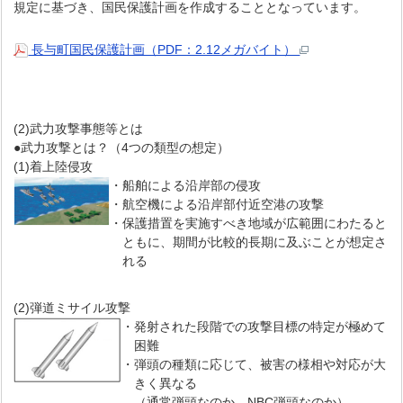
規定に基づき、国民保護計画を作成することとなっています。
長与町国民保護計画（PDF：2.12メガバイト）
(2)武力攻撃事態等とは
●武力攻撃とは？（4つの類型の想定）
(1)着上陸侵攻
・
船舶による沿岸部の侵攻
・
航空機による沿岸部付近空港の攻撃
・
保護措置を実施すべき地域が広範囲にわたると
ともに、期間が比較的長期に及ぶことが想定さ
れる
(2)弾道ミサイル攻撃
・
発射された段階での攻撃目標の特定が極めて
困難
・
弾頭の種類に応じて、被害の様相や対応が大
きく異なる
（通常弾頭なのか、NBC弾頭なのか）