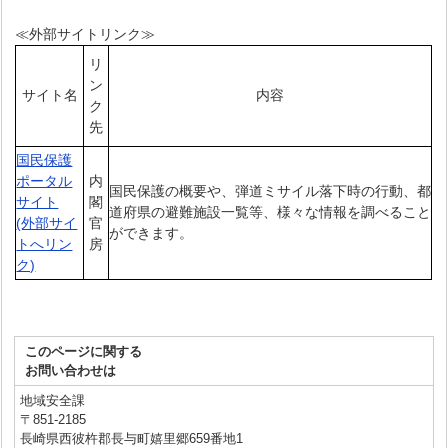
≪外部サイトリンク≫
リ
ン
サイト名
内容
ク
先
国民保護
ポータル
内
国民保護の概要や、弾道ミサイル落下時の行動、都
サイト
閣
道府県の避難施設一覧等、様々な情報を調べること
(外部サイ
官
ができます。
トへリン
房
ク)
このページに関する
お問い合わせは
地域安全課
〒851-2185
長崎県西彼杵郡長与町嬉里郷659番地1