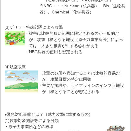
※NBC・・・Nuclear（核兵器）、Bio（生物兵
器）、Chemical（化学兵器）
(3)ゲリラ・特殊部隊による攻撃
・
被害は比較的狭い範囲に限定されるのが一般的だ
が、攻撃目標となる施設（原子力事業所等）によっ
ては、大きな被害が生ずる恐れがある
・
NBC兵器の使用も想定される
(4)航空攻撃
・
攻撃の兆候を察知することは比較的容易だ
が、攻撃目標の特定は困難
・
主要な施設や、ライフラインのインフラ施設
が目標となることが想定される
●緊急対処事態とは？（武力攻撃に準ずるもの）
(1)攻撃対象施設等による分類
・
原子力事業所などの破壊