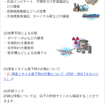
・
石油コンビナート、可燃性ガス貯蔵施設な
どの爆破
・
危険物積載船などへの攻撃
・
大規模集客施設、ターミナル駅などの爆破
(2)攻撃手段による分類
・
ダーティボムなどの爆発
・
生物剤の大量散布
・
化学剤の大量散布
・
航空機などによる自爆テロ
(3)弾道ミサイル落下時の行動について
・
弾道ミサイル落下時の行動について（PDF：953.7キロバイ
ト）
(4)外部リンク
詳細な情報については、以下の外部サイトから確認することがで
きます。