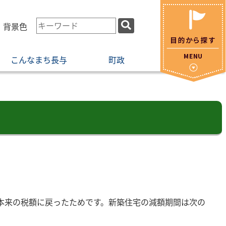
検
・背景色
索
キ
こんなまち長与
町政
ー
ワ
ー
ド
本来の税額に戻ったためです。新築住宅の減額期間は次の