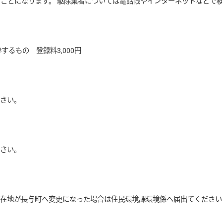
ことになります。 駆除業者については電話帳やインターネットなどで検
るもの 登録料3,000円
ださい。
ださい。
在地が長与町へ変更になった場合は住民環境課環境係へ届出てください