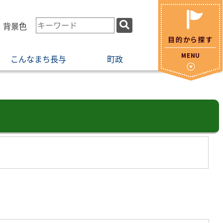
検
・背景色
索
キ
こんなまち長与
町政
ー
ワ
ー
ド