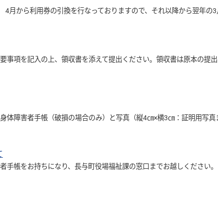
 4月から利用券の引換を行なっておりますので、それ以降から翌年の3月
必要事項を記入の上、領収書を添えて提出ください。領収書は原本の提出
身体障害者手帳（破損の場合のみ）と写真（縦4㎝×横3㎝：証明用写真
て
害者手帳をお持ちになり、長与町役場福祉課の窓口までお越しください。