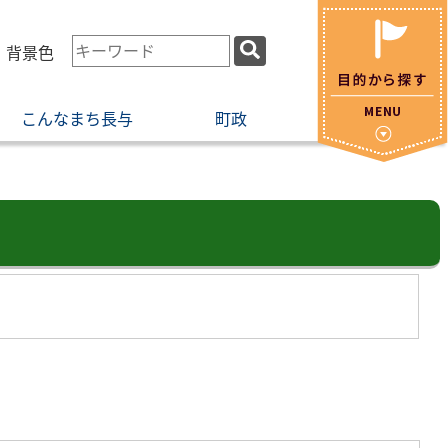
検
・背景色
索
キ
こんなまち長与
町政
ー
ワ
ー
ド