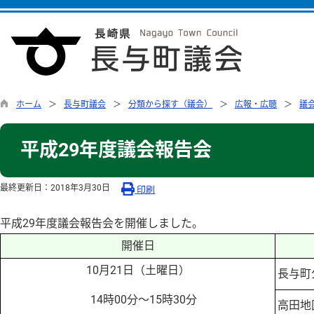
ホーム
長与町議会
分類から探す（議会）
広報・広聴
議
平成29年度議会報告会
最終更新日：
2018年3月30日
印刷
平成29年度議会報告会を開催しました。
開催日
10月21日（土曜日）
長与町
14時00分〜15時30分
高田地