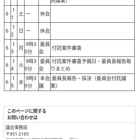
託議案）
1
6
土
ー
休会
1
1
6
日
ー
休会
2
1
9時3
委員
6
月
付託案件審査
3
0分
会
1
9時3
委員
付託案件審査予備日・委員長報告取
6
火
4
0分
会
りまとめ
1
9時3
本会
委員長報告・採決（委員会付託議
6
水
5
0分
議
案）
このページに関する
お問い合わせは
議会事務局
〒851-2185