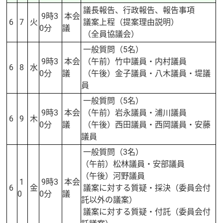
議長報告、行政報告、報告事項
9時3
本会
6
7
火
議案上程（提案理由説明）
0分
議
（全員協議会）
一般質問（5名）
9時3
本会
（午前）竹中議員・内村議員
6
8
水
0分
議
（午後）金子議員・八木議員・堤議
員
一般質問（5名）
9時3
本会
（午前）岩永議員・浦川議員
6
9
木
0分
議
（午後）西田議員・西岡議員・安藤
議員
一般質問（3名）
（午前）松林議員・安部議員
（午後）河野議員
1
9時3
本会
6
金
議案に対する質疑・採決（委員会付
0
0分
議
託以外の議案）
議案に対する質疑・付託（委員会付