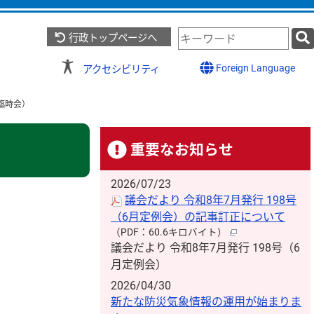
検
行政トップページへ
索
キ
Foreign Language
アクセシビリティ
ー
ワ
臨時会）
ー
ド
重要なお知らせ
2026/07/23
議会だより 令和8年7月発行 198号
（6月定例会）の記事訂正について
（PDF：60.6キロバイト）
議会だより 令和8年7月発行 198号（6
月定例会）
2026/04/30
新たな防災気象情報の運用が始まりま