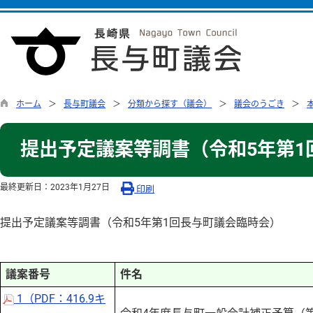
ホーム
長与町議会
分類から探す（議会）
議会のうごき
提出予定議案等調書（令和5年第1
最終更新日：
2023年1月27日
印刷
提出予定議案等調書（令和5年第1回長与町議会臨時会）
議案番号
件名
1（PDF：416.9キ