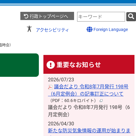
検
行政トップページへ
索
キ
Foreign Language
アクセシビリティ
ー
ワ
臨時会）
ー
ド
重要なお知らせ
2026/07/23
議会だより 令和8年7月発行 198号
（6月定例会）の記事訂正について
（PDF：60.6キロバイト）
議会だより 令和8年7月発行 198号（6
月定例会）
2026/04/30
新たな防災気象情報の運用が始まりま