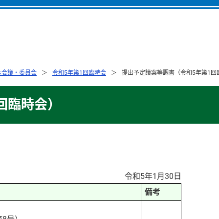
本会議・委員会
令和5年第1回臨時会
提出予定議案等調書（令和5年第1回
回臨時会）
令和5年1月30日
備考