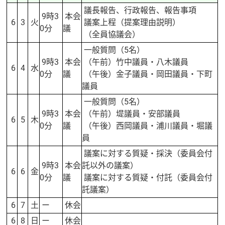
議長報告、行政報告、報告事項
9時3
本会
6
3
火
議案上程（提案理由説明）
0分
議
（全員協議会）
一般質問（5名）
9時3
本会
（午前）竹中議員・八木議員
6
4
水
0分
議
（午後）金子議員・岡田議員・下町
議員
一般質問（5名）
9時3
本会
（午前）堤議員・安部議員
6
5
木
0分
議
（午後）西岡議員・浦川議員・堀議
員
議案に対する質疑・採決（委員会付
9時3
本会
託以外の議案）
6
6
金
0分
議
議案に対する質疑・付託（委員会付
託議案）
6
7
土
ー
休会
6
8
日
ー
休会