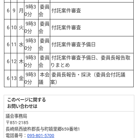
9時3
委員
6
9
月
付託案件審査
0分
会
9時3
委員
6
10
火
付託案件審査
0分
会
9時3
委員
6
11
水
付託案件審査予備日
0分
会
9時3
委員
付託案件審査予備日、委員長報告取
6
12
木
0分
会
りまとめ
9時3
本会
委員長報告・採決（委員会付託議
6
13
金
0分
議
案）
このページに関する
お問い合わせは
議会事務局
〒851-2185
長崎県西彼杵郡長与町嬉里郷659番地1
電話番号：
095-801-5700