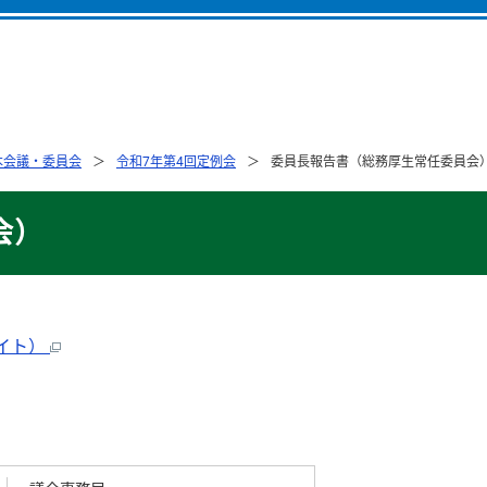
本会議・委員会
令和7年第4回定例会
委員長報告書（総務厚生常任委員会
会）
バイト）