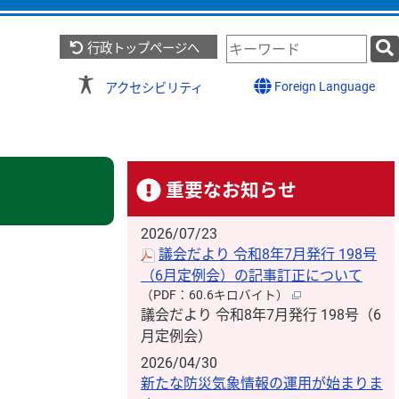
検
行政トップページへ
索
キ
Foreign Language
アクセシビリティ
ー
ワ
）
ー
ド
重要なお知らせ
2026/07/23
議会だより 令和8年7月発行 198号
（6月定例会）の記事訂正について
（PDF：60.6キロバイト）
議会だより 令和8年7月発行 198号（6
月定例会）
2026/04/30
新たな防災気象情報の運用が始まりま