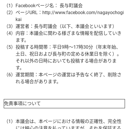
（1）
Facebookページ名： 長与町議会
（2）
ページURL：http://www.facebook.com/nagayochogi
kai
（3）
運営者：長与町議会（以下、本議会といいます）
（4）
内容：本議会に関わる様ざまな情報を配信していき
ます。
（5）
投稿する時間帯：平日9時〜17時30分（年末年始、
土日、祝日および長与町の定める休業日を除く）。
それ以外の日時においても投稿する場合がありま
す。
（6）
運営期間：本ページの運営は予告なく終了、削除さ
れる場合があります。
免責事項について
（1）
本議会は、本ページにおける情報の正確性、完全性
には細心の注意を払っていますが、それを保証する