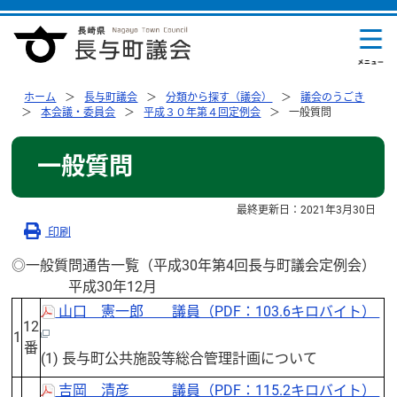
ホーム
長与町議会
分類から探す（議会）
議会のうごき
本会議・委員会
平成３０年第４回定例会
一般質問
一般質問
最終更新日：
2021年3月30日
印刷
◎一般質問通告一覧（平成30年第4回長与町議会定例会）
平成30年12月
山口 憲一郎 議員（PDF：103.6キロバイト）
12
1
番
(1) 長与町公共施設等総合管理計画について
吉岡 清彦 議員（PDF：115.2キロバイト）