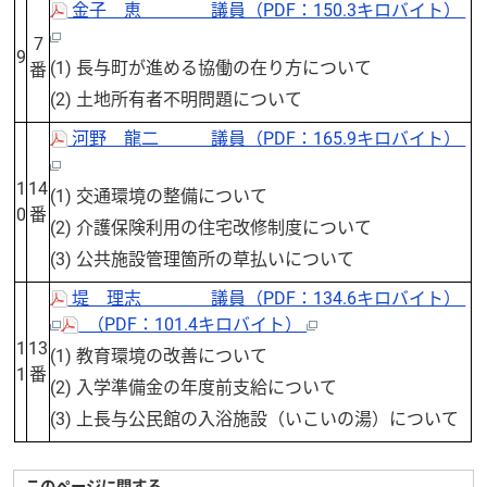
金子 恵 議員（PDF：150.3キロバイト）
7
9
(1) 長与町が進める協働の在り方について
番
(2) 土地所有者不明問題について
河野 龍二 議員（PDF：165.9キロバイト）
1
14
(1) 交通環境の整備について
0
番
(2) 介護保険利用の住宅改修制度について
(3) 公共施設管理箇所の草払いについて
堤 理志 議員（PDF：134.6キロバイト）
（PDF：101.4キロバイト）
1
13
(1) 教育環境の改善について
1
番
(2) 入学準備金の年度前支給について
(3) 上長与公民館の入浴施設（いこいの湯）について