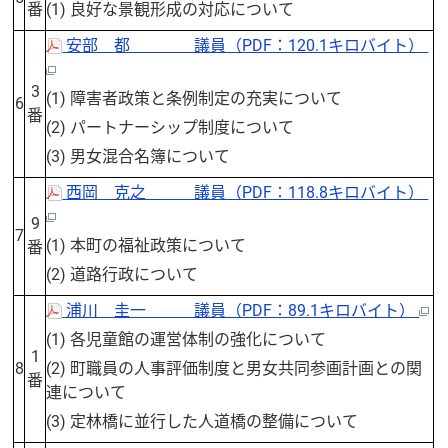
番
(1) 良好な景観形成の対応について
安部 都 議員（PDF：120.1キロバイト）
3
(1) 障害者政策と条例制定の充実について
6
番
(2) パートナーシップ制度について
(3) 男女混合名簿について
西岡 克之 議員（PDF：118.8キロバイト）
9
7
(1) 本町の福祉政策について
番
(2) 道路行政について
浦川 圭一 議員（PDF：89.1キロバイト）
(1) 各児童館の運営体制の強化について
1
8
(2) 町職員の人事評価制度と男女共同参画計画との関
番
連について
(3) 定林橋に並行した人道橋の整備について