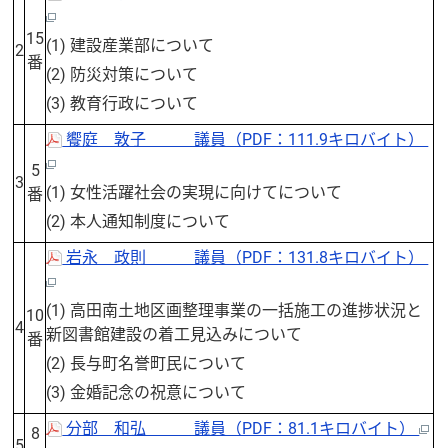
15
(1) 建設産業部について
2
番
(2) 防災対策について
(3) 教育行政について
饗庭 敦子 議員（PDF：111.9キロバイト）
5
3
(1) 女性活躍社会の実現に向けてについて
番
(2) 本人通知制度について
岩永 政則 議員（PDF：131.8キロバイト）
(1) 高田南土地区画整理事業の一括施工の進捗状況と
10
4
新図書館建設の着工見込みについて
番
(2) 長与町名誉町民について
(3) 金婚記念の祝意について
分部 和弘 議員（PDF：81.1キロバイト）
8
5