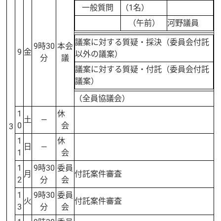
一般質問
（1名）
（午前）
河野議員
議案に対する質疑・採決（委員会付託
9時30
本会
9
金
以外の議案）
分
議
議案に対する質疑・付託（委員会付託
議案）
（全員協議会）
1
休
土
—
0
会
3
1
休
日
—
1
会
1
9時30
委員
月
付託案件審査
2
分
会
1
9時30
委員
火
付託案件審査
3
分
会