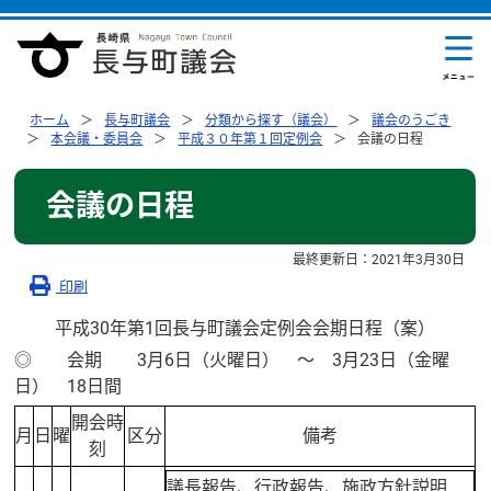
ホーム
長与町議会
分類から探す（議会）
議会のうごき
本会議・委員会
平成３０年第１回定例会
会議の日程
会議の日程
最終更新日：
2021年3月30日
印刷
平成30年第1回長与町議会定例会会期日程（案）
◎ 会期 3月6日（火曜日） 〜 3月23日（金曜
日） 18日間
開会時
月
日
曜
区分
備考
刻
議長報告、行政報告、施政方針説明