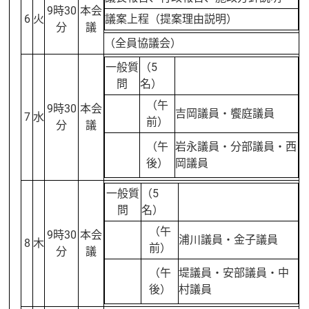
9時30
本会
6
火
議案上程（提案理由説明）
分
議
（全員協議会）
一般質
（5
問
名）
（午
9時30
本会
吉岡議員・饗庭議員
7
水
前）
分
議
（午
岩永議員・分部議員・西
後）
岡議員
一般質
（5
問
名）
（午
9時30
本会
浦川議員・金子議員
8
木
前）
分
議
（午
堤議員・安部議員・中
後）
村議員