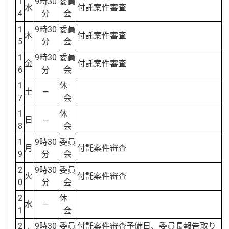
1
9時30
委員
水
付託案件審査
4
分
会
1
9時30
委員
木
付託案件審査
5
分
会
1
9時30
委員
金
付託案件審査
6
分
会
1
休
土
—
7
会
1
休
日
—
8
会
1
9時30
委員
月
付託案件審査
9
分
会
2
9時30
委員
火
付託案件審査
0
分
会
2
休
水
—
1
会
2
9時30
委員
付託案件審査予備日、委員長報告取り