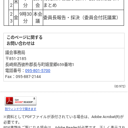
木
2
分
会
まとめ
2
9時30
本会
金
委員長報告・採決（委員会付託議案）
3
分
議
このページに関する
お問い合わせは
議会事務局
〒851-2185
長崎県西彼杵郡長与町嬉里郷659番地1
電話番号：
095-801-5700
Fax：095-887-2144
（ID:972）
別ウィンドウで開きます
※資料としてPDFファイルが添付されている場合は、
Adobe Acrobat(R)
が
必要です。
PDF書類をご覧になる場合は、
Adobe Reader
が必要です。正しく表示され