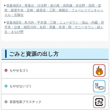
収集地区A：青葉台・日当野・道の尾・高田越・百合野・高田・皆
前・嬉里中央・定林・嬉里谷・三彩・南陽台・フォーレツインキャッ
スル・北陽台
収集地区B：本川内・平木場・三根・ニュータウン・池山・内園・井
手本・辻後・南田川内・丸田・斉藤・舟津・岡・サニータウン・緑ヶ
丘・まなび野
ごみと資源の出し方
もやせるゴミ
もやせないゴミ
容器包装プラスチック