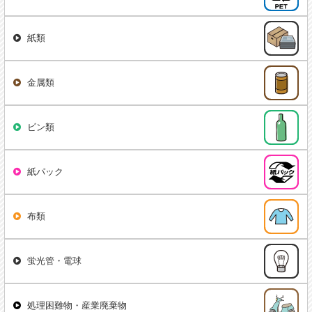
紙類
金属類
ビン類
紙パック
布類
蛍光管・電球
処理困難物・産業廃棄物