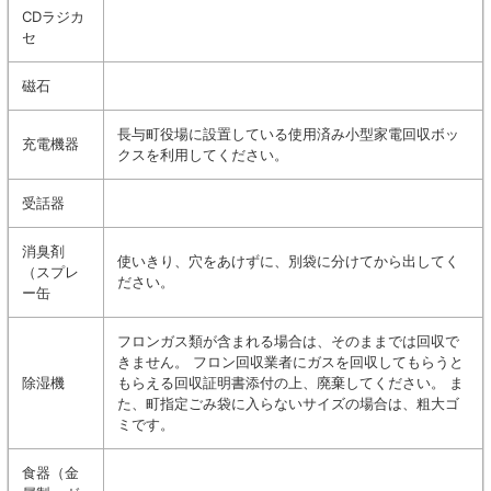
CDラジカ
セ
磁石
長与町役場に設置している使用済み小型家電回収ボッ
充電機器
クスを利用してください。
受話器
消臭剤
使いきり、穴をあけずに、別袋に分けてから出してく
（スプレ
ださい。
ー缶
フロンガス類が含まれる場合は、そのままでは回収で
きません。 フロン回収業者にガスを回収してもらうと
除湿機
もらえる回収証明書添付の上、廃棄してください。 ま
た、町指定ごみ袋に入らないサイズの場合は、粗大ゴ
ミです。
食器（金