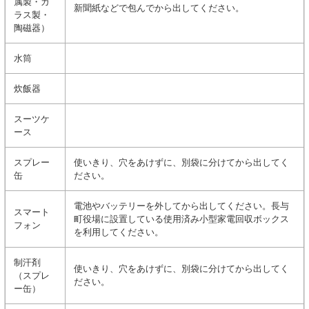
属製・ガ
新聞紙などで包んでから出してください。
ラス製・
陶磁器）
水筒
炊飯器
スーツケ
ース
スプレー
使いきり、穴をあけずに、別袋に分けてから出してく
缶
ださい。
電池やバッテリーを外してから出してください。長与
スマート
町役場に設置している使用済み小型家電回収ボックス
フォン
を利用してください。
制汗剤
使いきり、穴をあけずに、別袋に分けてから出してく
（スプレ
ださい。
ー缶）