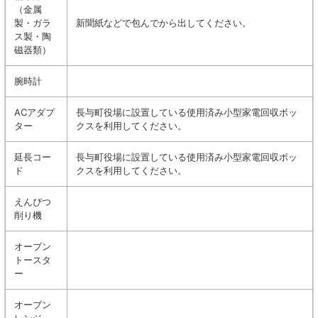
（金属
製・ガラ
新聞紙などで包んでから出してください。
ス製・陶
磁器類）
腕時計
ACアダプ
長与町役場に設置している使用済み小型家電回収ボッ
ター
クスを利用してください。
延長コー
長与町役場に設置している使用済み小型家電回収ボッ
ド
クスを利用してください。
えんぴつ
削り機
オーブン
トースタ
ー
オーブン