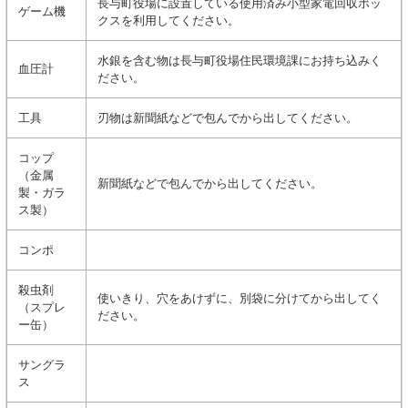
長与町役場に設置している使用済み小型家電回収ボッ
ゲーム機
クスを利用してください。
水銀を含む物は長与町役場住民環境課にお持ち込みく
血圧計
ださい。
工具
刃物は新聞紙などで包んでから出してください。
コップ
（金属
新聞紙などで包んでから出してください。
製・ガラ
ス製）
コンポ
殺虫剤
使いきり、穴をあけずに、別袋に分けてから出してく
（スプレ
ださい。
ー缶）
サングラ
ス