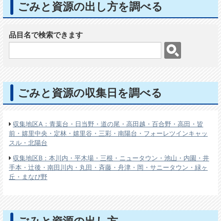
ごみと資源の出し方を調べる
品目名で検索できます
ごみと資源の収集日を調べる
収集地区A：青葉台・日当野・道の尾・高田越・百合野・高田・皆
前・嬉里中央・定林・嬉里谷・三彩・南陽台・フォーレツインキャッ
スル・北陽台
収集地区B：本川内・平木場・三根・ニュータウン・池山・内園・井
手本・辻後・南田川内・丸田・斉藤・舟津・岡・サニータウン・緑ヶ
丘・まなび野