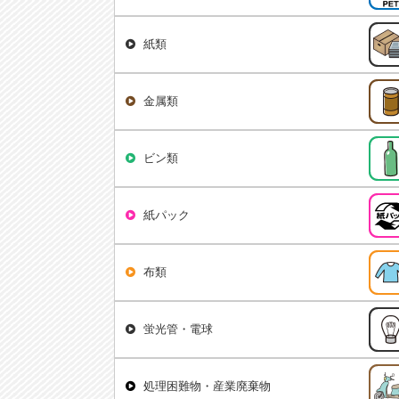
紙類
金属類
ビン類
紙パック
布類
蛍光管・電球
処理困難物・産業廃棄物