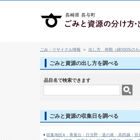
ごみ・リサイクル情報
＞
出し方 布類（綿100%の
ごみと資源の出し方を調べる
品目名で検索できます
ごみと資源の収集日を調べる
収集地区A：青葉台・日当野・道の尾・高田越・百