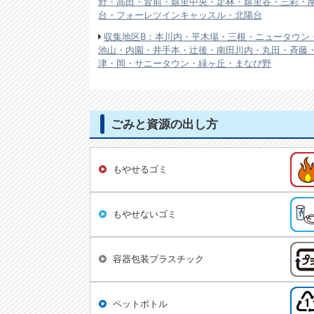
野・高田・皆前・嬉里中央・定林・嬉里谷・三彩・
台・フォーレツインキャッスル・北陽台
収集地区B：本川内・平木場・三根・ニュータウン
池山・内園・井手本・辻後・南田川内・丸田・斉藤
津・岡・サニータウン・緑ヶ丘・まなび野
ごみと資源の出し方
もやせるゴミ
もやせないゴミ
容器包装プラスチック
ペットボトル