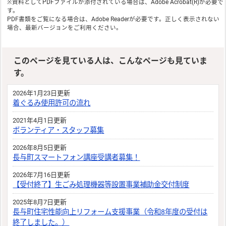
※資料としてPDFファイルが添付されている場合は、
Adobe Acrobat(R)
が必要で
す。
PDF書類をご覧になる場合は、
Adobe Reader
が必要です。正しく表示されない
場合、最新バージョンをご利用ください。
このページを見ている人は、こんなページも見ていま
す。
2026年1月23日更新
着ぐるみ使用許可の流れ
2021年4月1日更新
ボランティア・スタッフ募集
2026年8月5日更新
長与町スマートフォン講座受講者募集！
2026年7月16日更新
【受付終了】生ごみ処理機器等設置事業補助金交付制度
2025年8月7日更新
長与町住宅性能向上リフォーム支援事業（令和8年度の受付は
終了しました。）