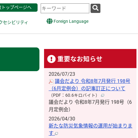
検
政トップページへ
索
キ
Foreign Language
クセシビリティ
ー
ワ
ー
ド
重要なお知らせ
2026/07/23
議会だより 令和8年7月発行 198号
（6月定例会）の記事訂正について
（PDF：60.6キロバイト）
議会だより 令和8年7月発行 198号（6
月定例会）
2026/04/30
新たな防災気象情報の運用が始まりま
す