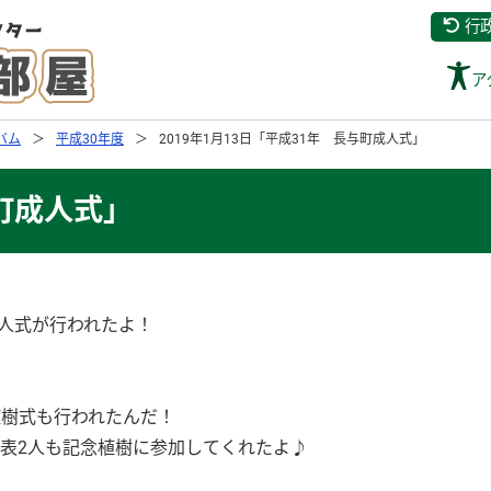
行
ア
バム
平成30年度
2019年1月13日「平成31年 長与町成人式」
与町成人式」
成人式が行われたよ！
植樹式も行われたんだ！
表2人も記念植樹に参加してくれたよ♪