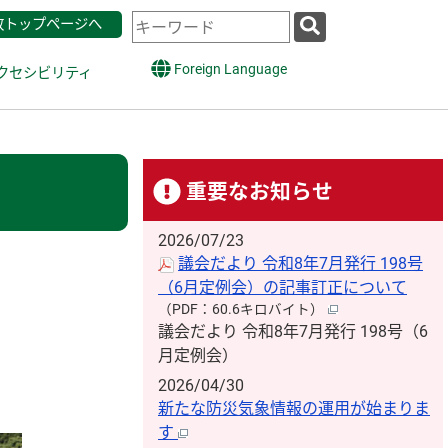
検
政トップページへ
索
キ
Foreign Language
クセシビリティ
ー
ワ
ー
ド
重要なお知らせ
2026/07/23
議会だより 令和8年7月発行 198号
（6月定例会）の記事訂正について
（PDF：60.6キロバイト）
議会だより 令和8年7月発行 198号（6
月定例会）
2026/04/30
新たな防災気象情報の運用が始まりま
す