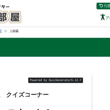
行
ア
ズ
上級編