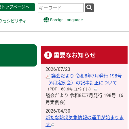
検
政トップページへ
索
キ
Foreign Language
クセシビリティ
ー
ワ
ー
ド
重要なお知らせ
2026/07/23
議会だより 令和8年7月発行 198号
（6月定例会）の記事訂正について
（PDF：60.6キロバイト）
議会だより 令和8年7月発行 198号（6
月定例会）
2026/04/30
新たな防災気象情報の運用が始まりま
す