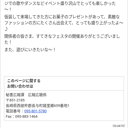
ジでの歌やダンスなどイベント盛り沢山でとっても楽しかった
～！
仮装して来場してきた方にお菓子のプレゼントがあって、素敵な
ファッションの方にたくさん出会えて、とっても盛り上がったよ～
♪
関係者の皆さま、すてきなフェスタの開催ありがとうございまし
た！
また、遊びにいきたいな～！
このページに関する
お問い合わせは
秘書広報課 広報広聴係
〒851-2185
長崎県西彼杵郡長与町嬉里郷659番地1
電話番号：
095-801-5780
Fax：095-883-1464
（ID:4670）