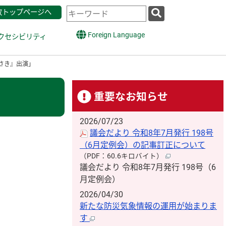
検
政トップページへ
索
キ
Foreign Language
クセシビリティ
ー
ワ
がさき』出演」
ー
ド
重要なお知らせ
2026/07/23
議会だより 令和8年7月発行 198号
（6月定例会）の記事訂正について
（PDF：60.6キロバイト）
議会だより 令和8年7月発行 198号（6
月定例会）
2026/04/30
新たな防災気象情報の運用が始まりま
す