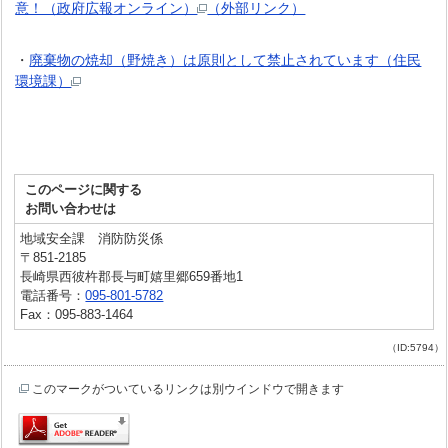
意！（政府広報オンライン）
（外部リンク）
・
廃棄物の焼却（野焼き）は原則として禁止されています（住民
環境課）
このページに関する
お問い合わせは
地域安全課 消防防災係
〒851-2185
長崎県西彼杵郡長与町嬉里郷659番地1
電話番号：
095-801-5782
Fax：095-883-1464
（ID:5794）
このマークがついているリンクは別ウインドウで開きます