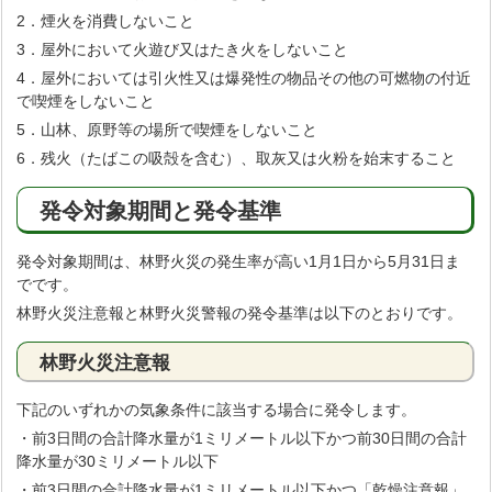
2．煙火を消費しないこと
3．屋外において火遊び又はたき火をしないこと
4．屋外においては引火性又は爆発性の物品その他の可燃物の付近
で喫煙をしないこと
5．山林、原野等の場所で喫煙をしないこと
6．残火（たばこの吸殻を含む）、取灰又は火粉を始末すること
発令対象期間と発令基準
発令対象期間は、林野火災の発生率が高い1月1日から5月31日ま
でです。
林野火災注意報と林野火災警報の発令基準は以下のとおりです。
林野火災注意報
下記のいずれかの気象条件に該当する場合に発令します。
・前3日間の合計降水量が1ミリメートル以下かつ前30日間の合計
降水量が30ミリメートル以下
・前3日間の合計降水量が1ミリメートル以下かつ「乾燥注意報」