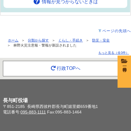
情報が見つからないときは
ページの先頭へ
ホーム
分類から探す
くらし・手続き
防災・安全
林野火災注意報・警報が新設されました
もっと見る（全3件）
一時保存
行政TOPへ
長与町役場
〒851-2185 長崎県西彼杵郡長与町嬉里郷659番地1
電話番号:
095-883-1111
Fax:095-883-1464