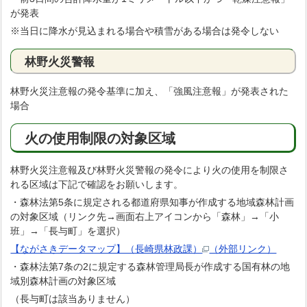
が発表
※当日に降水が見込まれる場合や積雪がある場合は発令しない
林野火災警報
林野火災注意報の発令基準に加え、「強風注意報」が発表された
場合
火の使用制限の対象区域
林野火災注意報及び林野火災警報の発令により火の使用を制限さ
れる区域は下記で確認をお願いします。
・森林法第5条に規定される都道府県知事が作成する地域森林計画
の対象区域（リンク先→画面右上アイコンから「森林」→「小
班」→「長与町」を選択）
【ながさきデータマップ】（長崎県林政課）
（外部リンク）
・森林法第7条の2に規定する森林管理局長が作成する国有林の地
域別森林計画の対象区域
（長与町は該当ありません）