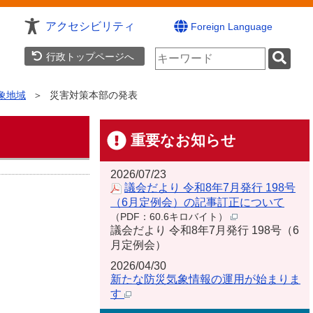
アクセシビリティ
Foreign Language
検
行政トップページへ
索
キ
ー
象地域
災害対策本部の発表
ワ
ー
ド
重要なお知らせ
2026/07/23
議会だより 令和8年7月発行 198号
（6月定例会）の記事訂正について
（PDF：60.6キロバイト）
議会だより 令和8年7月発行 198号（6
月定例会）
2026/04/30
新たな防災気象情報の運用が始まりま
す