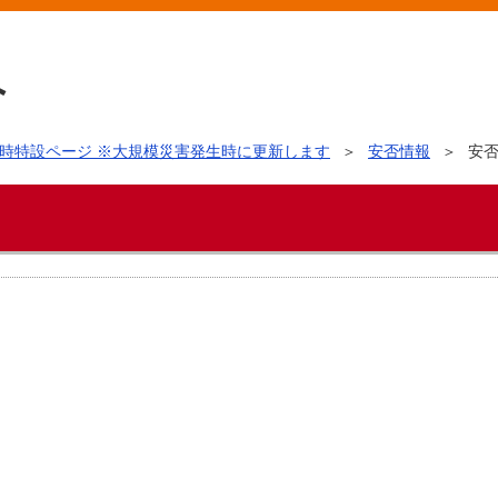
時特設ページ ※大規模災害発生時に更新します
安否情報
安