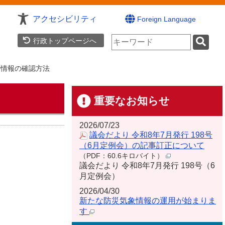
アクセシビリティ
Foreign Language
検
行政トップページへ
索
キ
ー
否情報の確認方法
ワ
ー
ド
重要なお知らせ
2026/07/23
議会だより 令和8年7月発行 198号
（6月定例会）の記事訂正について
（PDF：60.6キロバイト）
議会だより 令和8年7月発行 198号（6
月定例会）
2026/04/30
新たな防災気象情報の運用が始まりま
す