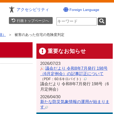
アクセシビリティ
Foreign Language
検
行政トップページへ
索
キ
ー
繕）
被害のあった住宅の危険度判定
ワ
ー
ド
重要なお知らせ
2026/07/23
議会だより 令和8年7月発行 198号
（6月定例会）の記事訂正について
（PDF：60.6キロバイト）
議会だより 令和8年7月発行 198号（6
月定例会）
2026/04/30
新たな防災気象情報の運用が始まりま
す