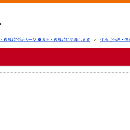
・復興時特設ページ ※復旧・復興時に更新します
住所（仮設・修