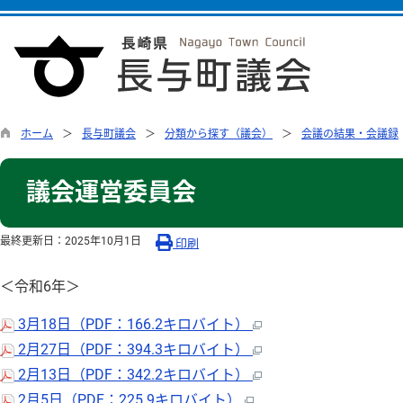
ホーム
長与町議会
分類から探す（議会）
会議の結果・会議録
議会運営委員会
最終更新日：
2025年10月1日
印刷
＜令和6年＞
3月18日（PDF：166.2キロバイト）
2月27日（PDF：394.3キロバイト）
2月13日（PDF：342.2キロバイト）
2月5日（PDF：225.9キロバイト）