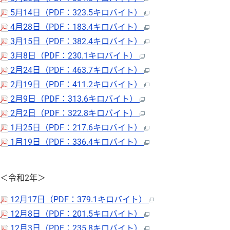
5月14日（PDF：323.5キロバイト）
4月28日（PDF：183.4キロバイト）
3月15日（PDF：382.4キロバイト）
3月8日（PDF：230.1キロバイト）
2月24日（PDF：463.7キロバイト）
2月19日（PDF：411.2キロバイト）
2月9日（PDF：313.6キロバイト）
2月2日（PDF：322.8キロバイト）
1月25日（PDF：217.6キロバイト）
1月19日（PDF：336.4キロバイト）
＜令和2年＞
12月17日（PDF：379.1キロバイト）
12月8日（PDF：201.5キロバイト）
12月3日（PDF：235.8キロバイト）