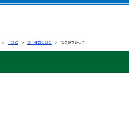
会議録
議会運営委員会
議会運営委員会