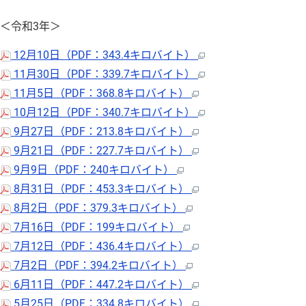
＜令和3年＞
12月10日（PDF：343.4キロバイト）
11月30日（PDF：339.7キロバイト）
11月5日（PDF：368.8キロバイト）
10月12日（PDF：340.7キロバイト）
9月27日（PDF：213.8キロバイト）
9月21日（PDF：227.7キロバイト）
9月9日（PDF：240キロバイト）
8月31日（PDF：453.3キロバイト）
8月2日（PDF：379.3キロバイト）
7月16日（PDF：199キロバイト）
7月12日（PDF：436.4キロバイト）
7月2日（PDF：394.2キロバイト）
6月11日（PDF：447.2キロバイト）
5月25日（PDF：334.8キロバイト）