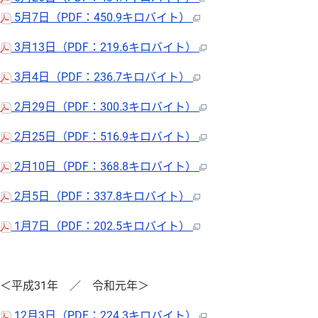
5月7日（PDF：450.9キロバイト）
3月13日（PDF：219.6キロバイト）
3月4日（PDF：236.7キロバイト）
2月29日（PDF：300.3キロバイト）
2月25日（PDF：516.9キロバイト）
2月10日（PDF：368.8キロバイト）
2月5日（PDF：337.8キロバイト）
1月7日（PDF：202.5キロバイト）
＜平成31年 ／ 令和元年＞
12月3日（PDF：224.3キロバイト）