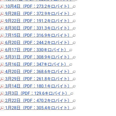
10月4日（PDF：273.2キロバイト）
9月28日（PDF：372.9キロバイト）
9月22日（PDF：191.2キロバイト）
8月30日（PDF：331.3キロバイト）
7月15日（PDF：316.9キロバイト）
6月20日（PDF：244.2キロバイト）
6月17日（PDF：330キロバイト）
5月31日（PDF：308.9キロバイト）
5月16日（PDF：347キロバイト）
4月20日（PDF：368.6キロバイト）
3月29日（PDF：261.8キロバイト）
3月14日（PDF：180.1キロバイト）
3月3日（PDF：129.6キロバイト）
2月22日（PDF：470.2キロバイト）
1月28日（PDF：305.4キロバイト）