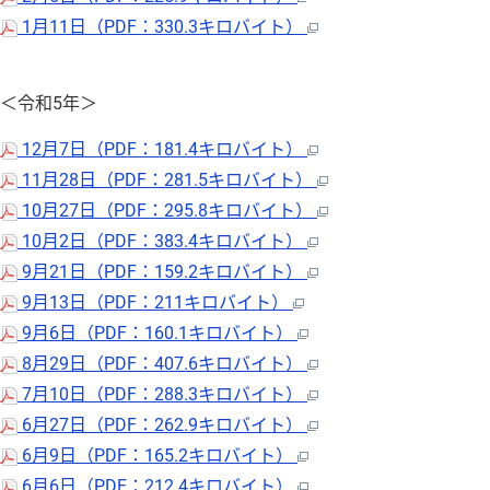
1月11日（PDF：330.3キロバイト）
＜令和5年＞
12月7日（PDF：181.4キロバイト）
11月28日（PDF：281.5キロバイト）
10月27日（PDF：295.8キロバイト）
10月2日（PDF：383.4キロバイト）
9月21日（PDF：159.2キロバイト）
9月13日（PDF：211キロバイト）
9月6日（PDF：160.1キロバイト）
8月29日（PDF：407.6キロバイト）
7月10日（PDF：288.3キロバイト）
6月27日（PDF：262.9キロバイト）
6月9日（PDF：165.2キロバイト）
6月6日（PDF：212.4キロバイト）