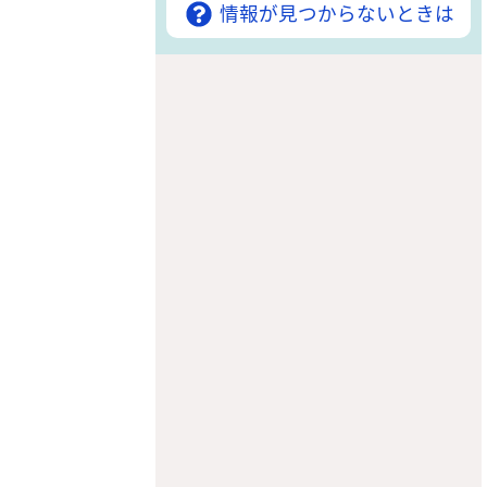
情報が見つからないときは