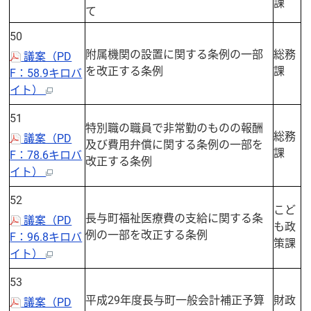
課
て
50
附属機関の設置に関する条例の一部
総務
議案（PD
を改正する条例
課
F：58.9キロバ
イト）
51
特別職の職員で非常勤のものの報酬
総務
議案（PD
及び費用弁償に関する条例の一部を
課
F：78.6キロバ
改正する条例
イト）
52
こど
長与町福祉医療費の支給に関する条
議案（PD
も政
例の一部を改正する条例
F：96.8キロバ
策課
イト）
53
平成29年度長与町一般会計補正予算
財政
議案（PD