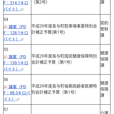
（第2号）
課
F：314.1キロ
バイト）
54
契約
平成29年度長与町駐車場事業特別会
議案（PD
管財
計補正予算(第1号)
F：128.1キロ
課
バイト）
55
健康
平成29年度長与町国民健康保険特別
議案（PD
保険
会計補正予算（第1号）
F：139.1キロ
課
バイト）
56
健康
平成29年度長与町後期高齢者医療特
議案（PD
保険
別会計補正予算（第1号）
F：88.3キロバ
課
イト）
57
介護