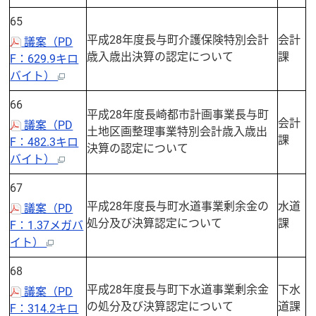
65
平成28年度長与町介護保険特別会計
会計
議案（PD
歳入歳出決算の認定について
課
F：629.9キロ
バイト）
66
平成28年度長崎都市計画事業長与町
会計
議案（PD
土地区画整理事業特別会計歳入歳出
課
F：482.3キロ
決算の認定について
バイト）
67
平成28年度長与町水道事業剰余金の
水道
議案（PD
処分及び決算認定について
課
F：1.37メガバ
イト）
68
平成28年度長与町下水道事業剰余金
下水
議案（PD
の処分及び決算認定について
道課
F：314.2キロ