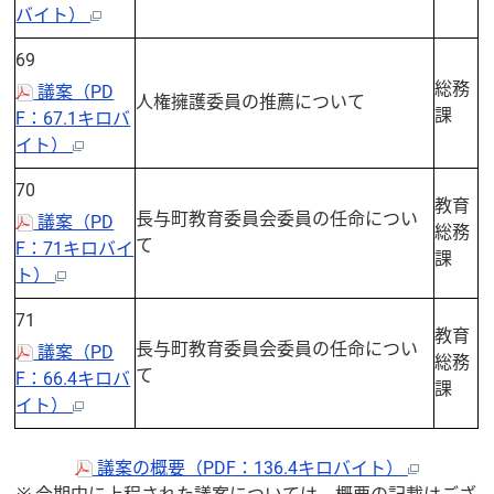
バイト）
69
総務
議案（PD
人権擁護委員の推薦について
課
F：67.1キロバ
イト）
70
教育
長与町教育委員会委員の任命につい
議案（PD
総務
て
F：71キロバイ
課
ト）
71
教育
長与町教育委員会委員の任命につい
議案（PD
総務
て
F：66.4キロバ
課
イト）
議案の概要（PDF：136.4キロバイト）