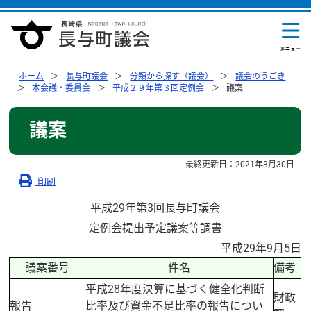
ホーム
長与町議会
分類から探す（議会）
議会のうごき
本会議・委員会
平成２９年第３回定例会
議案
議案
最終更新日：
2021年3月30日
印刷
平成29年第3回長与町議会
定例会提出予定議案等調書
平成29年9月5日
議案番号
件名
備考
平成28年度決算に基づく健全化判断
財政
報告
比率及び資金不足比率の報告につい