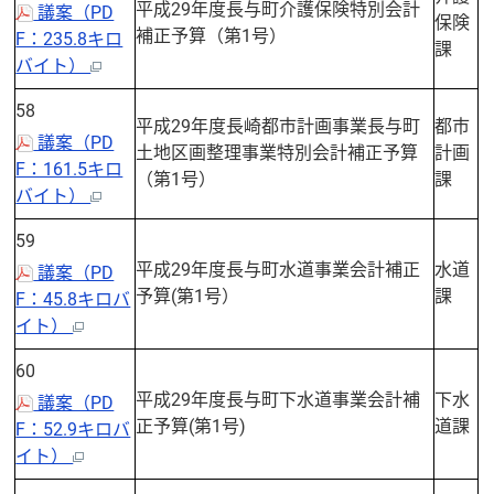
平成29年度長与町介護保険特別会計
議案（PD
保険
補正予算（第1号）
F：235.8キロ
課
バイト）
58
平成29年度長崎都市計画事業長与町
都市
議案（PD
土地区画整理事業特別会計補正予算
計画
F：161.5キロ
（第1号）
課
バイト）
59
平成29年度長与町水道事業会計補正
水道
議案（PD
予算(第1号）
課
F：45.8キロバ
イト）
60
平成29年度長与町下水道事業会計補
下水
議案（PD
正予算(第1号)
道課
F：52.9キロバ
イト）