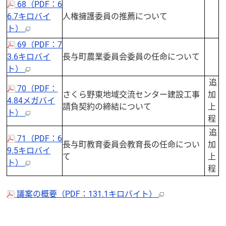
68（PDF：6
6.7キロバイ
人権擁護委員の推薦について
ト）
69（PDF：7
3.6キロバイ
長与町農業委員会委員の任命について
ト）
追
70（PDF：
さくら野東地域交流センター建設工事
加
4.84メガバイ
請負契約の締結について
上
ト）
程
追
71（PDF：6
長与町教育委員会教育長の任命につい
加
9.5キロバイ
て
上
ト）
程
議案の概要（PDF：131.1キロバイト）