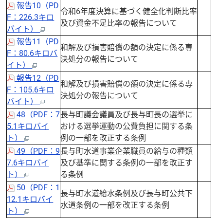
報告10（PD
令和6年度決算に基づく健全化判断比率
F：226.3キロ
及び資金不足比率の報告について
バイト）
報告11（PD
和解及び損害賠償の額の決定に係る専
F：80.6キロバ
決処分の報告について
イト）
報告12（PD
和解及び損害賠償の額の決定に係る専
F：105.6キロ
決処分の報告について
バイト）
48（PDF：7
長与町議会議員及び長与町長の選挙に
5.1キロバイ
おける選挙運動の公費負担に関する条
ト）
例の一部を改正する条例
49（PDF：9
長与町水道事業企業職員の給与の種類
7.6キロバイ
及び基準に関する条例の一部を改正す
ト）
る条例
50（PDF：1
長与町水道給水条例及び長与町公共下
12.1キロバイ
水道条例の一部を改正する条例
ト）