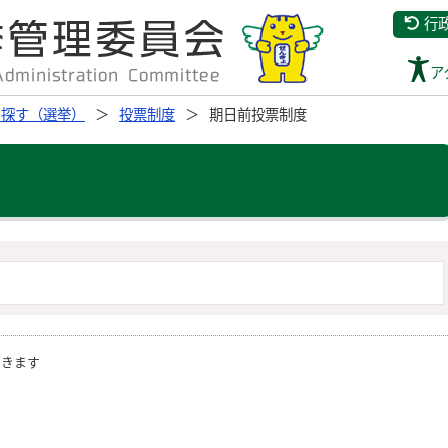
行
ア
ら探す（選挙）
投票制度
期日前投票制度
開きます