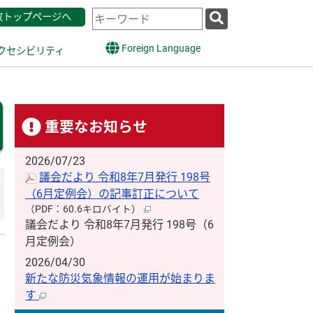
検
政トップページへ
索
キ
Foreign Language
クセシビリティ
ー
ワ
ー
ド
重要なお知らせ
2026/07/23
議会だより 令和8年7月発行 198号
（6月定例会）の記事訂正について
（PDF：60.6キロバイト）
議会だより 令和8年7月発行 198号（6
月定例会）
2026/04/30
新たな防災気象情報の運用が始まりま
す