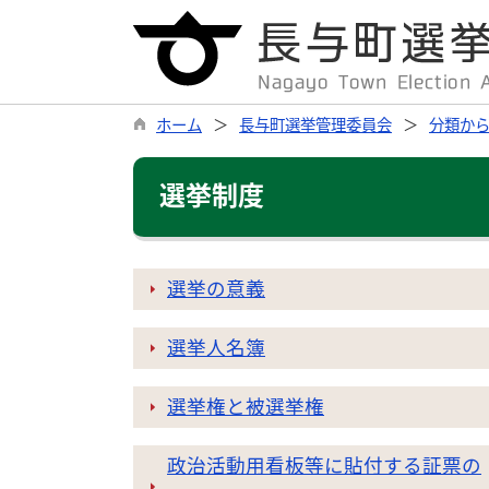
ホーム
長与町選挙管理委員会
分類か
選挙制度
選挙の意義
選挙人名簿
選挙権と被選挙権
政治活動用看板等に貼付する証票の