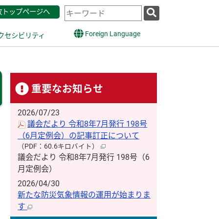
検
政トップページへ
索
キ
Foreign Language
クセシビリティ
ー
ワ
ー
ド
重要なお知らせ
2026/07/23
議会だより 令和8年7月発行 198号
（6月定例会）の記事訂正について
（PDF：60.6キロバイト）
議会だより 令和8年7月発行 198号（6
月定例会）
2026/04/30
新たな防災気象情報の運用が始まりま
す