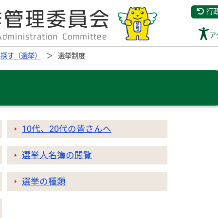
行
ア
ら探す（選挙）
選挙制度
10代、20代の皆さんへ
選挙人名簿の閲覧
選挙の種類