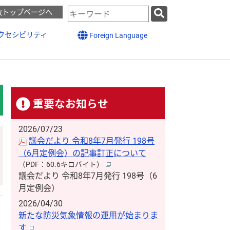
検
政トップページへ
索
キ
クセシビリティ
Foreign Language
ー
ワ
ー
ド
重要なお知らせ
2026/07/23
議会だより 令和8年7月発行 198号
（6月定例会）の記事訂正について
（PDF：60.6キロバイト）
議会だより 令和8年7月発行 198号（6
月定例会）
2026/04/30
新たな防災気象情報の運用が始まりま
す