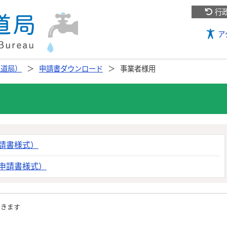
行
ア
水道局）
申請書ダウンロード
事業者様用
請書様式）
申請書様式）
開きます